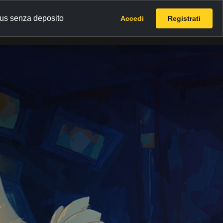
us senza deposito
Accedi
Registrati