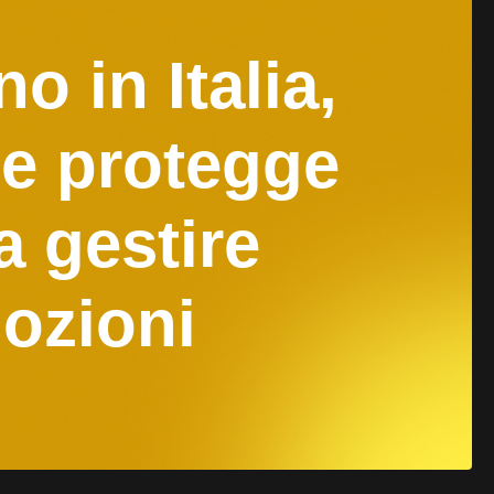
 in Italia,
ie protegge
a gestire
ozioni