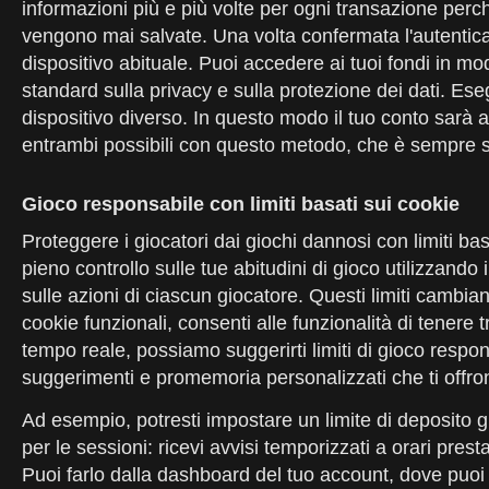
informazioni più e più volte per ogni transazione perch
vengono mai salvate. Una volta confermata l'autenticazi
dispositivo abituale. Puoi accedere ai tuoi fondi in mo
standard sulla privacy e sulla protezione dei dati. E
dispositivo diverso. In questo modo il tuo conto sarà a
entrambi possibili con questo metodo, che è sempre su
Gioco responsabile con limiti basati sui cookie
Proteggere i giocatori dai giochi dannosi con limiti ba
pieno controllo sulle tue abitudini di gioco utilizzando
sulle azioni di ciascun giocatore. Questi limiti cambia
cookie funzionali, consenti alle funzionalità di tenere
tempo reale, possiamo suggerirti limiti di gioco responsa
suggerimenti e promemoria personalizzati che ti offron
Ad esempio, potresti impostare un limite di deposito g
per le sessioni: ricevi avvisi temporizzati a orari pres
Puoi farlo dalla dashboard del tuo account, dove puo