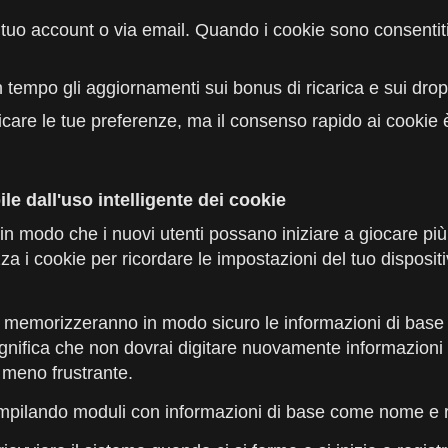
l tuo account o via email. Quando i cookie sono consentiti
in tempo gli aggiornamenti sui bonus di ricarica e sui drop
are le tue preferenze, ma il consenso rapido ai cookie è
le dall'uso intelligente dei cookie
in modo che i nuovi utenti possano iniziare a giocare più 
zza i cookie per ricordare le impostazioni del tuo dispositi
ie memorizzeranno in modo sicuro le informazioni di base 
ignifica che non dovrai digitare nuovamente informazioni 
 meno frustrante.
compilando moduli con informazioni di base come nome e re