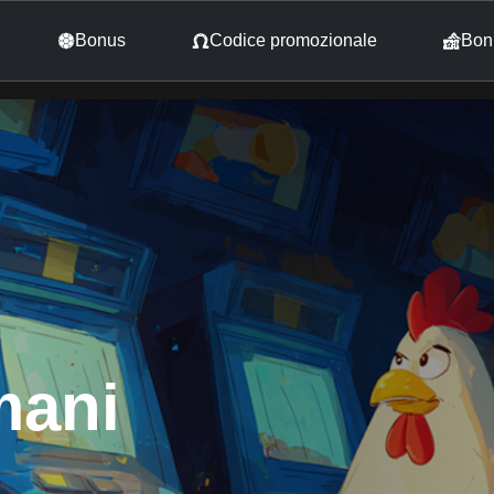
Bonus
Codice promozionale
Bon
mani