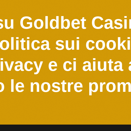
su Goldbet Casino
politica sui cook
rivacy e ci aiuta 
o le nostre prom