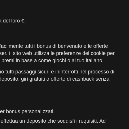
 del loro €.
acilmente tutti i bonus di benvenuto e le offerte
er. Il sito web utilizza le preferenze dei cookie per
 premi in base a come giochi o al tuo italiano.
o tutti passaggi sicuri e ininterrotti nel processo di
eposito, giri gratuiti o offerte di cashback senza
ner bonus personalizzati.
ffettua un deposito che soddisfi i requisiti. Ad