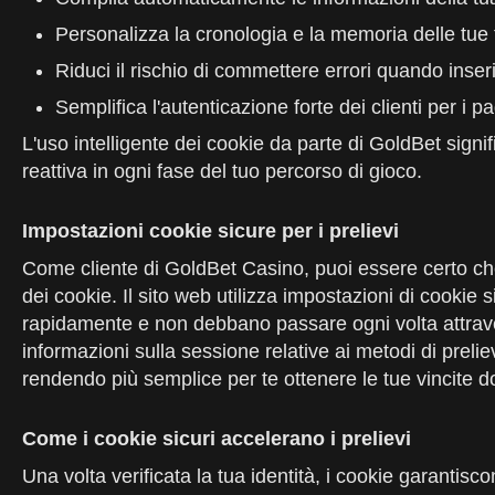
Personalizza la cronologia e la memoria delle tue t
Riduci il rischio di commettere errori quando inser
Semplifica l'autenticazione forte dei clienti per i 
L'uso intelligente dei cookie da parte di GoldBet signi
reattiva in ogni fase del tuo percorso di gioco.
Impostazioni cookie sicure per i prelievi
Come cliente di GoldBet Casino, puoi essere certo che 
dei cookie. Il sito web utilizza impostazioni di cookie
rapidamente e non debbano passare ogni volta attraver
informazioni sulla sessione relative ai metodi di prelie
rendendo più semplice per te ottenere le tue vincite do
Come i cookie sicuri accelerano i prelievi
Una volta verificata la tua identità, i cookie garanti