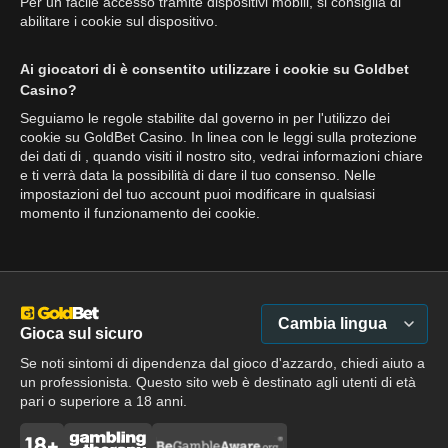
Per un facile accesso tramite dispositivi mobili, si consiglia di
abilitare i cookie sul dispositivo.
Ai giocatori di è consentito utilizzare i cookie su Goldbet
Casino?
Seguiamo le regole stabilite dal governo in per l'utilizzo dei
cookie su GoldBet Casino. In linea con le leggi sulla protezione
dei dati di , quando visiti il nostro sito, vedrai informazioni chiare
e ti verrà data la possibilità di dare il tuo consenso. Nelle
impostazioni del tuo account puoi modificare in qualsiasi
momento il funzionamento dei cookie.
Cambia lingua
Gioca sul sicuro
Se noti sintomi di dipendenza dal gioco d'azzardo, chiedi aiuto a
un professionista. Questo sito web è destinato agli utenti di età
pari o superiore a 18 anni.