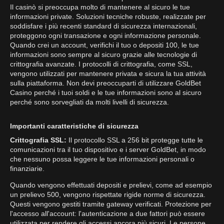
Il casinò si preoccupa molto di mantenere al sicuro le tue
informazioni private. Soluzioni tecniche robuste, realizzate per
soddisfare i più recenti standard di sicurezza internazionali,
proteggono ogni transazione e ogni informazione personale.
Quando crei un account, verifichi il tuo o depositi 100, le tue
informazioni sono sempre al sicuro grazie alle tecnologie di
crittografia avanzate. I protocolli di crittografia, come SSL,
vengono utilizzati per mantenere privata e sicura la tua attività
sulla piattaforma. Non devi preoccuparti di utilizzare GoldBet
Casino perché i tuoi soldi e le tue informazioni sono al sicuro
perché sono sorvegliati da molti livelli di sicurezza.
Importanti caratteristiche di sicurezza
Crittografia SSL:
Il protocollo SSL a 256 bit protegge tutte le
comunicazioni tra il tuo dispositivo e i server GoldBet, in modo
che nessuno possa leggere le tue informazioni personali o
finanziarie.
Quando vengono effettuati depositi e prelievi, come ad esempio
un prelievo 500, vengono rispettate rigide norme di sicurezza.
Questi vengono gestiti tramite gateway verificati. Protezione per
l'accesso all'account: l'autenticazione a due fattori può essere
utilizzata per rendere gli accessi ancora più sicuri. Le persone