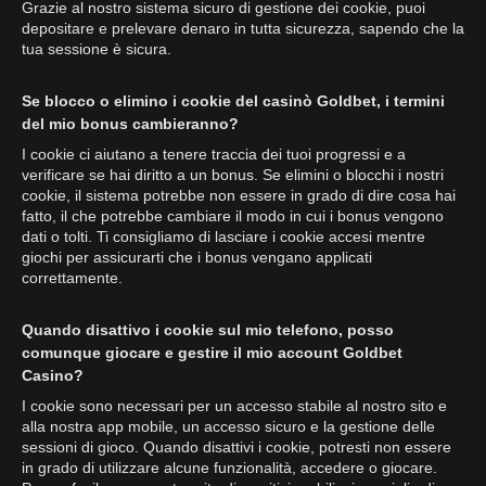
Grazie al nostro sistema sicuro di gestione dei cookie, puoi
depositare e prelevare denaro in tutta sicurezza, sapendo che la
tua sessione è sicura.
Se blocco o elimino i cookie del casinò Goldbet, i termini
del mio bonus cambieranno?
I cookie ci aiutano a tenere traccia dei tuoi progressi e a
verificare se hai diritto a un bonus. Se elimini o blocchi i nostri
cookie, il sistema potrebbe non essere in grado di dire cosa hai
fatto, il che potrebbe cambiare il modo in cui i bonus vengono
dati o tolti. Ti consigliamo di lasciare i cookie accesi mentre
giochi per assicurarti che i bonus vengano applicati
correttamente.
Quando disattivo i cookie sul mio telefono, posso
comunque giocare e gestire il mio account Goldbet
Casino?
I cookie sono necessari per un accesso stabile al nostro sito e
alla nostra app mobile, un accesso sicuro e la gestione delle
sessioni di gioco. Quando disattivi i cookie, potresti non essere
in grado di utilizzare alcune funzionalità, accedere o giocare.