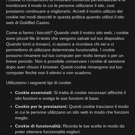
monitorare il modo in cui le persone utilizzano il sito, così
possiamo continuare a migliorarlo. Accetti il nostro utilizzo dei
cookie nei modi descritti in questa politica quando utilizzi il sito
web di GoldBet Casino.
Come si fanno i biscotti? Quando visiti il nostro sito web, i cookie
sono piccoli file di testo che vengono salvati sul tuo dispositivo.
Quando torni a trovarci, ci aiutano a ricordare chi sei e ci
permettono di utilizzare determinate funzionalità. I cookie
possono rimanere sul tuo computer per molto tempo o per un
breve periodo. Non è possibile conservare i cookie di sessione
dopo aver chiuso il browser. Questi cookie rimangono sul tuo
computer finché non li elimini o non scadono.
Utilizziamo i seguenti tipi di cookie:
Cookie essenziali:
Si tratta di cookie necessari affinché il
sito funzioni e svolga le sue funzioni di base.
Cookie per le prestazioni:
Questi cookie tracciano il modo
in cui le persone utilizzano un sito web in modo che funzioni
meglio.
Cookie di funzionalità:
Ricorda le tue scelte in modo da
poter ottenere funzionalità migliori.