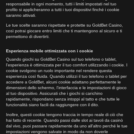
responsabile in ogni momento, tutti i limiti impostati nel tuo
profilo si applicheranno a tutti i tuoi dispositivi finché i cookie
saranno attivati.
Le tue scelte saranno rispettate e protette su GoldBet Casino,
così potrai giocare entro limiti che ti mantengono al sicuro e ti
permettono di divertirti.
Esperienza mobile ottimizzata con i cookie
Quando giochi su GoldBet Casino sul tuo telefono o tablet,
l'esperienza è ottimizzata per il tuo comfort utilizzando i cookie. I
cookie svolgono un ruolo importante nel rendere questa
esperienza così fluida. Quando utilizzi il tuo telefono o tablet per
accedere a GoldBet, alcuni cookie adattano perfettamente le
dimensioni dello schermo, l'interfaccia e le impostazioni di gioco
al tuo dispositivo. Assicurati che i giochi si carichino
rapidamente, rispondano senza intoppi al tatto e che tutte le
funzionalità siano facili da raggiungere con il dito.
Inoltre, questi cookie tengono traccia in tempo reale di ciò che
hai fatto di recente. Quando passi dalle slot ai tavoli da casinò
dal vivo, puoi passare rapidamente da uno all'altro perché le tue
impostazioni vengono salvate in modo da non doverle