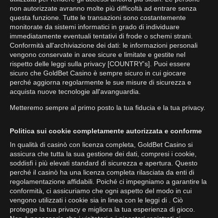
non autorizzate avranno molte più difficoltà ad entrare senza
questa funzione. Tutte le transazioni sono costantemente
monitorate da sistemi informatici in grado di individuare
immediatamente eventuali tentativi di frode o schemi strani.
Conformità all'archiviazione dei dati: le informazioni personali
vengono conservate in aree sicure e limitate e gestite nel
rispetto delle leggi sulla privacy [COUNTRY's]. Puoi essere
sicuro che GoldBet Casino è sempre sicuro in cui giocare
perché aggiorna regolarmente le sue misure di sicurezza e
acquista nuove tecnologie all'avanguardia.
Metteremo sempre al primo posto la tua fiducia e la tua privacy.
Politica sui cookie completamente autorizzata e conforme
In qualità di casinò con licenza completa, GoldBet Casino si
assicura che tutta la sua gestione dei dati, compresi i cookie,
soddisfi i più elevati standard di sicurezza e apertura. Questo
perché il casinò ha una licenza completa rilasciata da enti di
regolamentazione affidabili. Poiché ci impegniamo a garantire la
conformità, ci assicuriamo che ogni aspetto del modo in cui
vengono utilizzati i cookie sia in linea con le leggi di . Ciò
protegge la tua privacy e migliora la tua esperienza di gioco.