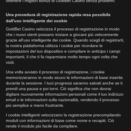
ottenere i migliori bonus di GoldBet Casino senza problemi.
Una procedura di registrazione rapida resa possibile
dall'uso intelligente dei cookie
GoldBet Casino velocizza il processo di registrazione in modo
che i nuovi utenti possano iniziare a giocare più velocemente
grazie all'uso intelligente dei cookie. Quando scegli di registrarti,
la nostra piattaforma utilizza i cookie per ricordare le
impostazioni del tuo dispositivo e compilare in anticipo i campi
importanti, il che ti fa risparmiare molto tempo ogni volta che
visiti.
Una volta avviato il processo di registrazione, i cookie
memorizzeranno in modo sicuro le informazioni di base inserite
durante la sessione. I tuoi progressi saranno salvati anche se ti
prendi una pausa e poi torni. Ciò significa che non dovrai
digitare nuovamente informazioni personali come il tuo indirizzo
email o le informazioni sulla nazionalità, rendendo il processo
più semplice e meno frustrante.
I cookie intelligenti velocizzano la registrazione precompilando
moduli con informazioni di base come nome e recapiti. Ciò
rende il modulo più facile da compilare.