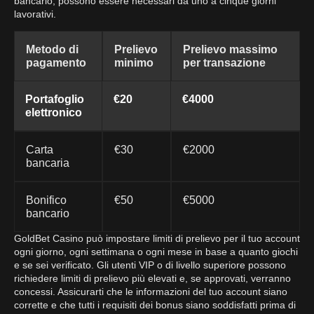
bancario, possono essere necessari da uno a cinque giorni
lavorativi.
Metodo di
Prelievo
Prelievo massimo
pagamento
minimo
per transazione
Portafoglio
€20
€4000
elettronico
Carta
€30
€2000
bancaria
Bonifico
€50
€5000
bancario
GoldBet Casino può impostare limiti di prelievo per il tuo account
ogni giorno, ogni settimana o ogni mese in base a quanto giochi
e se sei verificato. Gli utenti VIP o di livello superiore possono
richiedere limiti di prelievo più elevati e, se approvati, verranno
concessi. Assicurarti che le informazioni del tuo account siano
corrette e che tutti i requisiti dei bonus siano soddisfatti prima di