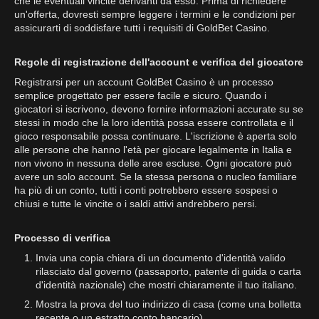
che le eventuali vincite derivanti da esso. Prima di richiedere
un'offerta, dovresti sempre leggere i termini e le condizioni per
assicurarti di soddisfare tutti i requisiti di GoldBet Casino.
Regole di registrazione dell'account e verifica del giocatore
Registrarsi per un account GoldBet Casino è un processo
semplice progettato per essere facile e sicuro. Quando i
giocatori si iscrivono, devono fornire informazioni accurate su se
stessi in modo che la loro identità possa essere controllata e il
gioco responsabile possa continuare. L'iscrizione è aperta solo
alle persone che hanno l'età per giocare legalmente in Italia e
non vivono in nessuna delle aree escluse. Ogni giocatore può
avere un solo account. Se la stessa persona o nucleo familiare
ha più di un conto, tutti i conti potrebbero essere sospesi o
chiusi e tutte le vincite o i saldi attivi andrebbero persi.
Processo di verifica
Invia una copia chiara di un documento d'identità valido
rilasciato dal governo (passaporto, patente di guida o carta
d'identità nazionale) che mostri chiaramente il tuo italiano.
Mostra la prova del tuo indirizzo di casa (come una bolletta
recente o un estratto conto bancario).