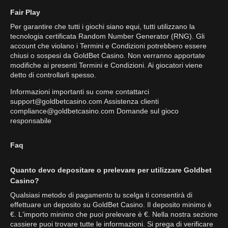
Fair Play
Per garantire che tutti i giochi siano equi, tutti utilizzano la
tecnologia certificata Random Number Generator (RNG). Gli
account che violano i Termini e Condizioni potrebbero essere
chiusi o sospesi da GoldBet Casino. Non verranno apportate
modifiche ai presenti Termini e Condizioni. Ai giocatori viene
detto di controllarli spesso.
Informazioni importanti su come contattarci
support@goldbetcasino.com
Assistenza clienti
compliance@goldbetcasino.com
Domande sul gioco
responsabile
Faq
Quanto devo depositare o prelevare per utilizzare Goldbet
Casino?
Qualsiasi metodo di pagamento tu scelga ti consentirà di
effettuare un deposito su GoldBet Casino. Il deposito minimo è
€. L'importo minimo che puoi prelevare è €. Nella nostra sezione
cassiere puoi trovare tutte le informazioni. Si prega di verificare