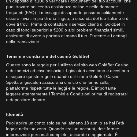
un deposito di €100 o verificare i documenti del tuo account, che
puoi trovare nel centro assistenza online e nelle domande
frequenti (FAQ). I messaggi di supporto possono solitamente
essere inviati in più di una lingua, a seconda del tuo italiano e di
dove ti trovi. Prima di contattare il servizio clienti di GoldBet in
caso di fondi superiori a €200 o altri problemi finanziari simili,
assicurati di avere a portata di mano il tuo ID utente e i dettagli
della transazione.
Termini e condizioni del casinò Goldbet
Queste sono le regole per l'utilizzo del sito web GoldBet Casino
e dei servizi ad esso associati. I giocatori accettano e accettano
di seguire queste regole quando utilizzano GoldBet Casino.
Spetta ai giocatori assicurarsi che ciò che fanno sulla
piattaforma rispetti tutte le leggi e le regole. È importante
leggere attentamente i Termini e Condizioni prima di registrarsi
o depositare denaro.
Idoneità
Puoi aprire un conto solo se hai almeno 18 anni o se hai l'età
legale nella tua zona. Quando crei un account, devi fornire
informazioni personali complete, accurate e aggiornate. È