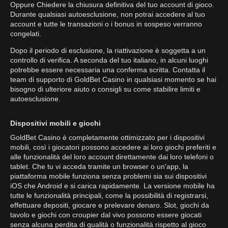
Oppure Chiedere la chiusura definitiva del tuo account di gioco.
Durante qualsiasi autoesclusione, non potrai accedere al tuo
account e tutte le transazioni o i bonus in sospeso verranno
congelati.
Dopo il periodo di esclusione, la riattivazione è soggetta a un
controllo di verifica. A seconda del tuo italiano, in alcuni luoghi
potrebbe essere necessaria una conferma scritta. Contatta il
team di supporto di GoldBet Casino in qualsiasi momento se hai
bisogno di ulteriore aiuto o consigli su come stabilire limiti e
autoesclusione.
Dispositivi mobili e giochi
GoldBet Casino è completamente ottimizzato per i dispositivi
mobili, così i giocatori possono accedere ai loro giochi preferiti e
alle funzionalità del loro account direttamente dai loro telefoni o
tablet. Che tu vi acceda tramite un browser o un'app, la
piattaforma mobile funziona senza problemi sia sui dispositivi
iOS che Android e si carica rapidamente. La versione mobile ha
tutte le funzionalità principali, come la possibilità di registrarsi,
effettuare depositi, giocare e prelevare denaro. Slot, giochi da
tavolo e giochi con croupier dal vivo possono essere giocati
senza alcuna perdita di qualità o funzionalità rispetto al gioco