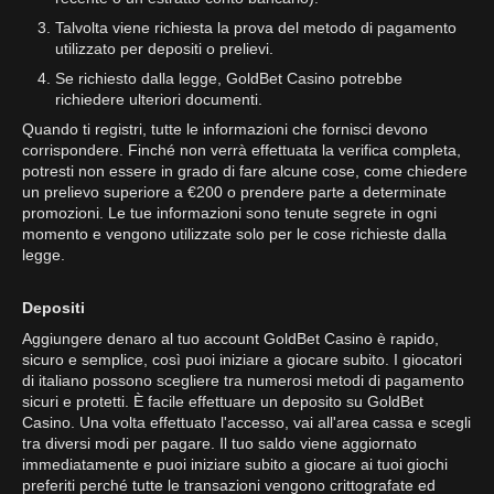
Talvolta viene richiesta la prova del metodo di pagamento
utilizzato per depositi o prelievi.
Se richiesto dalla legge, GoldBet Casino potrebbe
richiedere ulteriori documenti.
Quando ti registri, tutte le informazioni che fornisci devono
corrispondere. Finché non verrà effettuata la verifica completa,
potresti non essere in grado di fare alcune cose, come chiedere
un prelievo superiore a €200 o prendere parte a determinate
promozioni. Le tue informazioni sono tenute segrete in ogni
momento e vengono utilizzate solo per le cose richieste dalla
legge.
Depositi
Aggiungere denaro al tuo account GoldBet Casino è rapido,
sicuro e semplice, così puoi iniziare a giocare subito. I giocatori
di italiano possono scegliere tra numerosi metodi di pagamento
sicuri e protetti. È facile effettuare un deposito su GoldBet
Casino. Una volta effettuato l'accesso, vai all'area cassa e scegli
tra diversi modi per pagare. Il tuo saldo viene aggiornato
immediatamente e puoi iniziare subito a giocare ai tuoi giochi
preferiti perché tutte le transazioni vengono crittografate ed