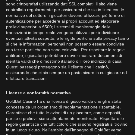
sono crittografati utilizzando dati SSL completi; il sito viene
controllato regolarmente per assicurarsi che sia in linea con le
normative del settore; i giocatori devono utilizzare più forme di
autenticazione per accedere ai propri account ed elaborare
prelievi superiori a €500; i sistemi di monitoraggio delle
transazioni in tempo reale vengono utilizzati per individuare
eventuali attività sospette; e le rigide politiche sulla privacy fanno
sì che le informazioni personali non possano essere condivise
con terze parti che non sono coinvolte. Per rispettare le regole
antifrode, i giocatori potrebbero dover mostrare documenti di
identità validi che dimostrino italiano o il loro indirizzo di casa.
Questi passaggi proteggono sia il cliente che il casinò,
assicurando che ci sia sempre un posto sicuro in cui giocare ed
effettuare transazioni.
Licenze e conformità normativa
GoldBet Casino ha una licenza di gioco valida che gli è stata
concessa da un organismo di regolamentazione rispettabile.
Garantisce che tutte le azioni di un giocatore, come depositi,
partite e prelievi, siano attentamente monitorate. Rispettare le
regole garantisce che tutti coloro che si sono registrati si trovino
in un luogo sicuro. Nell'ambito dell'impegno di GoldBet verso