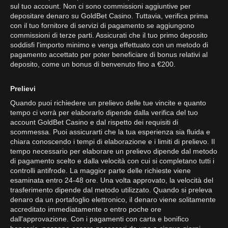
sul tuo account. Non ci sono commissioni aggiuntive per
depositare denaro su GoldBet Casino. Tuttavia, verifica prima
con il tuo fornitore di servizi di pagamento se aggiungono
commissioni di terze parti. Assicurati che il tuo primo deposito
soddisfi l'importo minimo e venga effettuato con un metodo di
pagamento accettato per poter beneficiare di bonus relativi al
deposito, come un bonus di benvenuto fino a €200.
Prelievi
Quando puoi richiedere un prelievo delle tue vincite e quanto
tempo ci vorrà per elaborarlo dipende dalla verifica del tuo
account GoldBet Casino e dal rispetto dei requisiti di
scommessa. Puoi assicurarti che la tua esperienza sia fluida e
chiara conoscendo i tempi di elaborazione e i limiti di prelievo. Il
tempo necessario per elaborare un prelievo dipende dal metodo
di pagamento scelto e dalla velocità con cui si completano tutti i
controlli antifrode. La maggior parte delle richieste viene
esaminata entro 24-48 ore. Una volta approvato, la velocità del
trasferimento dipende dal metodo utilizzato. Quando si preleva
denaro da un portafoglio elettronico, il denaro viene solitamente
accreditato immediatamente o entro poche ore
dall'approvazione. Con i pagamenti con carta e bonifico