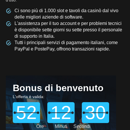
d'uso.
Ci sono più di 1.000 slot e tavoli da casinò dal vivo
delle migliori aziende di software.
L'assistenza per il tuo account e per problemi tecnici
è disponibile sette giorni su sette presso il personale
di supporto in Italia.
Tutti i principali servizi di pagamento italiani, come
PayPal e PostePay, offrono transazioni rapide.
Bonus di benvenuto
L'offerta è valida:
52
12
29
Ore
Minuti
Secondi