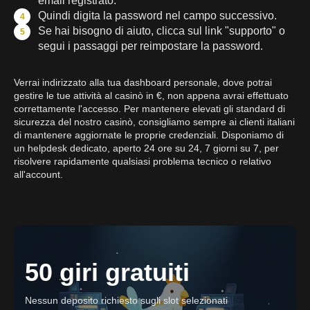
email registrato.
Quindi digita la password nel campo successivo.
Se hai bisogno di aiuto, clicca sul link "supporto" o
segui i passaggi per reimpostare la password.
Verrai indirizzato alla tua dashboard personale, dove potrai
gestire le tue attività al casinò in €, non appena avrai effettuato
correttamente l'accesso. Per mantenere elevati gli standard di
sicurezza del nostro casinò, consigliamo sempre ai clienti italiani
di mantenere aggiornate le proprie credenziali. Disponiamo di
un helpdesk dedicato, aperto 24 ore su 24, 7 giorni su 7, per
risolvere rapidamente qualsiasi problema tecnico o relativo
all'account.
50 giri gratuiti
Nessun deposito richiesto sugli slot selezionati