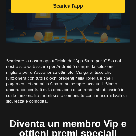
Scarica l'app
Scaricare la nostra app ufficiale dall'App Store per iOS o dal
nostro sito web sicuro per Android è sempre la soluzione
migliore per un'esperienza ottimale. Ciò garantisce che
funzionerà con tutti i giochi presenti nella libreria e che i
pagamenti effettuati in € saranno sempre accettati. Siamo
ancora concentrati sulla creazione di un ambiente di casinò in
cui le funzionalità mobili siano combinate con i massimi livelli di
sicurezza e comodità.
Diventa un membro Vip e
ottieni premi speciali