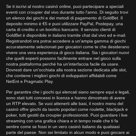
Se ti iscrivi al nostro casinò online, puoi partecipare a speciali
eventi con croupier dal vivo durante tutto l'anno. Di seguito trovi
un elenco dei giochi e dei metodi di pagamento di GoldBet. Il
deposito minimo è €5 e puoi utilizzare PayPal, Postepay, una
carta di credito o un bonifico bancario. Il servizio clienti di
GoldBet è disponibile in italiano tramite chat dal vivo ed e-mail.
Registrandoti ora potrai accedere a un'ampia gamma di giochi
accuratamente selezionati per giocatori come te che desiderano
vivere una vera esperienza di gioco italiana. Sia i giocatori nuovi
che quelli esperti possono facilmente entrare nel gioco sulla
nostra piattaforma perché ha un'interfaccia facile da usare.
Dovresti dare un'occhiata alla nostra sezione dedicata alle slot,
che contiene i migliori giochi di sviluppatori affidabili come
NetEnt e Pragmatic Play.
Per garantire che i giochi qui elencati siano sempre equi e legali,
sono stati tutti concessi in licenza e hanno dimostrato di avere
un RTP elevato. Se vuoi attenerti alle basi, il nostro menu del
casinò offre giochi da tavolo popolari come roulette, blackjack e
poker, tutti gestiti da croupier professionisti. Puoi guardare i live
streaming con una grafica chiara e in tempo reale che ti fa
sentire come se fossi in un vero casinò italiano da qualsiasi
parte del paese. Non sei limitato in alcun modo e puoi giocare ai