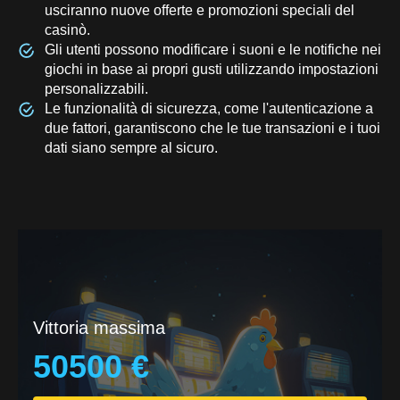
usciranno nuove offerte e promozioni speciali del
casinò.
Gli utenti possono modificare i suoni e le notifiche nei
giochi in base ai propri gusti utilizzando impostazioni
personalizzabili.
Le funzionalità di sicurezza, come l'autenticazione a
due fattori, garantiscono che le tue transazioni e i tuoi
dati siano sempre al sicuro.
Vittoria massima
50500 €