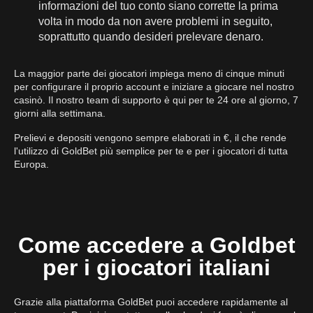
informazioni del tuo conto siano corrette la prima
volta in modo da non avere problemi in seguito,
soprattutto quando desideri prelevare denaro.
La maggior parte dei giocatori impiega meno di cinque minuti
per configurare il proprio account e iniziare a giocare nel nostro
casinò. Il nostro team di supporto è qui per te 24 ore al giorno, 7
giorni alla settimana.
Prelievi e depositi vengono sempre elaborati in €, il che rende
l'utilizzo di GoldBet più semplice per te e per i giocatori di tutta
Europa.
Come accedere a Goldbet
per i giocatori italiani
Grazie alla piattaforma GoldBet puoi accedere rapidamente al