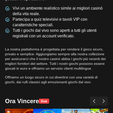
Vivi un ambiente realistico simile ai migliori casinò
della vita reale.
Partecipa a quiz televisivi e tavoli VIP con
caratteristiche speciali.
Tutti i giochi dal vivo sono aperti a tutti gli utenti
registrati con un account verificato.
La nostra piattaforma è progettata per rendere il gioco sicuro,
privato e semplice. Aggiungiamo sempre alla nostra collezione
per assicurarci che il nostro casinò abbia i giochi più recenti dei
migliori fornitori del settore. Tutti i nostri giochi possono essere
giocati in euro e offriamo un servizio clienti multilingue.
Offriamo un luogo sicuro in cui divertirsi con una varietà di
giochi, dai rulli classici agli emozionanti giochi dal vivo.
Ora Vincere