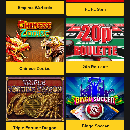
Applicazione rigorosa del 18+
Empires Warlords
Fa Fa Spin
Suggerimenti e migliori pratiche
Sicurezza dell'account
Programma Vip e promozioni
Bancario
Assistenza clienti
20p Roulette
Chinese Zodiac
Bingo Soccer
Triple Fortune Dragon