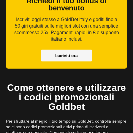
Richiedi il tuo bonus di
benvenuto
Iscriviti oggi stesso a GoldBet Italy e goditi fino a
50 giri gratuiti sulle migliori slot con una semplice
scommessa 25x. Pagamenti rapidi in € e supporto
italiano inclusi.
Iscriviti ora
Come ottenere e utilizzare
i codici promozionali
Goldbet
Per sfruttare al meglio il tuo tempo su GoldBet, controlla sempre
se ci sono codici promozionali attivi prima di iscriverti o
effettuare un deposito. Con questi codici puoi ottenere