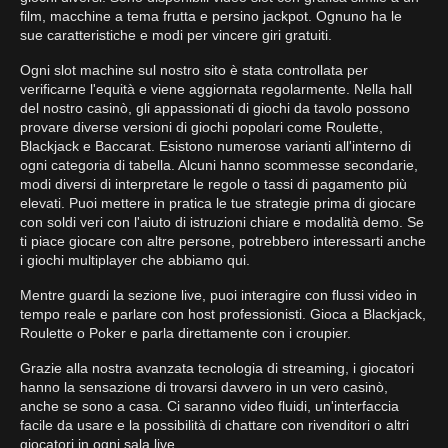
film, macchine a tema frutta e persino jackpot. Ognuno ha le
sue caratteristiche e modi per vincere giri gratuiti.
Ogni slot machine sul nostro sito è stata controllata per
verificarne l'equità e viene aggiornata regolarmente. Nella hall
del nostro casinò, gli appassionati di giochi da tavolo possono
provare diverse versioni di giochi popolari come Roulette,
Blackjack e Baccarat. Esistono numerose varianti all'interno di
ogni categoria di tabella. Alcuni hanno scommesse secondarie,
modi diversi di interpretare le regole o tassi di pagamento più
elevati. Puoi mettere in pratica le tue strategie prima di giocare
con soldi veri con l'aiuto di istruzioni chiare e modalità demo. Se
ti piace giocare con altre persone, potrebbero interessarti anche
i giochi multiplayer che abbiamo qui.
Mentre guardi la sezione live, puoi interagire con flussi video in
tempo reale e parlare con host professionisti. Gioca a Blackjack,
Roulette o Poker e parla direttamente con i croupier.
Grazie alla nostra avanzata tecnologia di streaming, i giocatori
hanno la sensazione di trovarsi davvero in un vero casinò,
anche se sono a casa. Ci saranno video fluidi, un'interfaccia
facile da usare e la possibilità di chattare con rivenditori o altri
giocatori in ogni sala live.