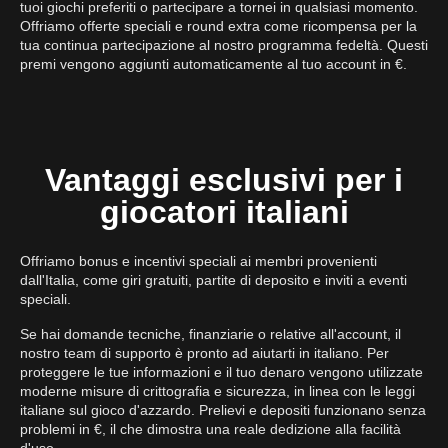
tuoi giochi preferiti o partecipare a tornei in qualsiasi momento.
Offriamo offerte speciali e round extra come ricompensa per la
tua continua partecipazione al nostro programma fedeltà. Questi
premi vengono aggiunti automaticamente al tuo account in €.
Vantaggi esclusivi per i
giocatori italiani
Offriamo bonus e incentivi speciali ai membri provenienti
dall'Italia, come giri gratuiti, partite di deposito e inviti a eventi
speciali.
Se hai domande tecniche, finanziarie o relative all'account, il
nostro team di supporto è pronto ad aiutarti in italiano. Per
proteggere le tue informazioni e il tuo denaro vengono utilizzate
moderne misure di crittografia e sicurezza, in linea con le leggi
italiane sul gioco d'azzardo. Prelievi e depositi funzionano senza
problemi in €, il che dimostra una reale dedizione alla facilità