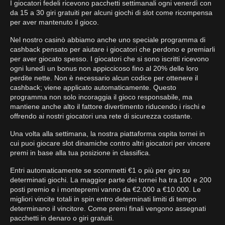
I giocatori fedeli ricevono pacchetti settimanali ogni venerdì con
da 15 a 30 giri gratuiti per alcuni giochi di slot come ricompensa
per aver mantenuto il gioco.
Nel nostro casinò abbiamo anche uno speciale programma di
cashback pensato per aiutare i giocatori che perdono e premiarli
per aver giocato spesso. I giocatori che si sono iscritti ricevono
ogni lunedì un bonus non appiccicoso fino al 20% delle loro
perdite nette. Non è necessario alcun codice per ottenere il
cashback; viene applicato automaticamente. Questo
programma non solo incoraggia il gioco responsabile, ma
mantiene anche alto il fattore divertimento riducendo i rischi e
offrendo ai nostri giocatori una rete di sicurezza costante.
Una volta alla settimana, la nostra piattaforma ospita tornei in
cui puoi giocare slot dinamiche contro altri giocatori per vincere
premi in base alla tua posizione in classifica.
Entri automaticamente se scommetti €1 o più per giro su
determinati giochi. La maggior parte dei tornei ha tra 100 e 200
posti premio e i montepremi vanno da €2.000 a €10.000. Le
migliori vincite totali in spin entro determinati limiti di tempo
determinano il vincitore. Come premi finali vengono assegnati
pacchetti in denaro o giri gratuiti.