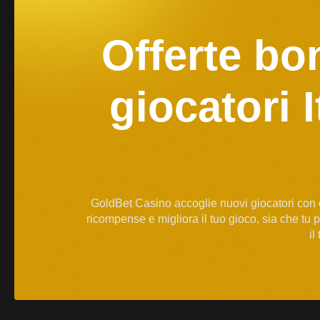
Offerte bo
giocatori I
GoldBet Casino accoglie nuovi giocatori con of
ricompense e migliora il tuo gioco, sia che tu pr
il