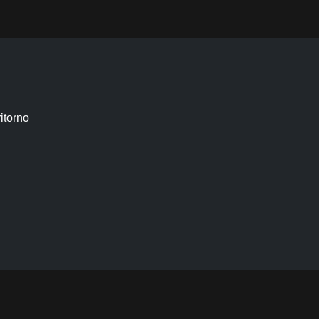
itorno