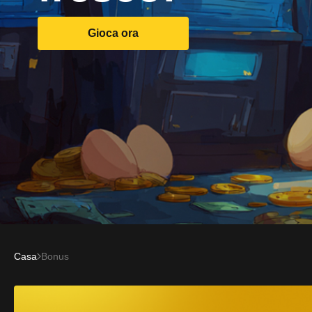
Gioca ora
Casa
Bonus