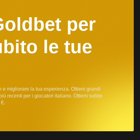
Goldbet per
ubito le tue
 e migliorare la tua esperienza. Ottieni grandi
ù recenti per i giocatori italiano. Ottieni subito
 €.