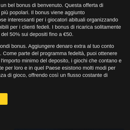
 un bel bonus di benvenuto. Questa offerta di
 più popolari. Il bonus viene aggiunto
e interessanti per i giocatori abituali organizzando
li per i clienti fedeli. I bonus di ricarica solitamente
 del 50% sui depositi fino a €50.
i fondi bonus. Aggiungere denaro extra al tuo conto
ica. Come parte del programma fedeltà, puoi ottenere
'importo minimo del deposito, i giochi che contano e
e per loro e in quel Paese esistono molti modi per
za di gioco, offrendo così un flusso costante di