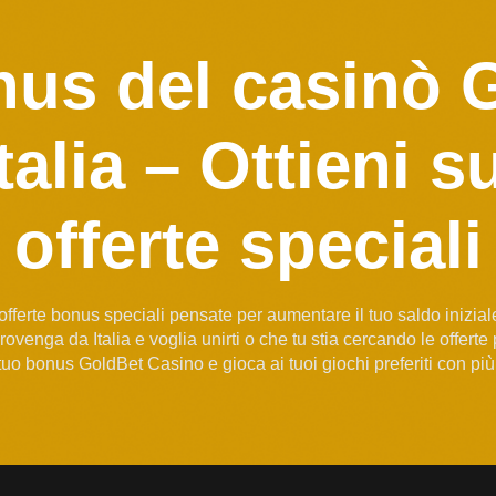
nus del casinò 
talia – Ottieni s
offerte speciali
ferte bonus speciali pensate per aumentare il tuo saldo iniziale
ovenga da Italia e voglia unirti o che tu stia cercando le offerte pi
 tuo bonus GoldBet Casino e gioca ai tuoi giochi preferiti con più