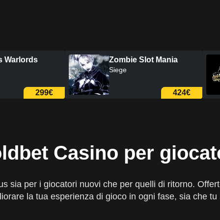
irates
Empires Warlords
Stuart
283€
299€
dbet Casino per giocato
sia per i giocatori nuovi che per quelli di ritorno. Offe
iorare la tua esperienza di gioco in ogni fase, sia che tu