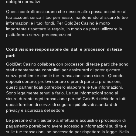
obblighi normativi.
Questi controlli assicurano che nessun altro possa accedere al
tuo account senza il tuo permesso, mantenendo al sicuro le tue
informazioni e i tuoi fondi. Per GoldBet Casino è molto
importante rispettare le regole, in modo da poter utilizzare la
piattaforma senza preoccupazioni.
Condivisione responsabile dei dati e processori di terze
parti
GoldBet Casino collabora con processori di terze parti che sono
stati attentamente controllati per assicurarti di poter giocare
senza problemi e che le tue transazioni siano sicure. Quando
depositi denaro, prelevi denaro o prendi parte a promozioni,
questi partner fidati potrebbero elaborare le tue informazioni.
Sono legalmente tenuti a farlo. Le tue informazioni sono al
sicuro durante ogni transazione perché GoldBet richiede a tutti
questi fornitori di servizi di seguire i più elevati standard di
privacy e sicurezza del settore.
Le persone che ti aiutano a effettuare acquisti e i processori di
pagamento potrebbero avere accesso a informazioni su di te e
sulle tue transazioni, se necessario per rispettare la legge. Nella