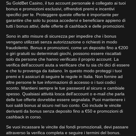
Su GoldBet Casino, il tuo account personale è collegato ai tuoi
bonus e promozioni esclusivi, offrendoti premi e incentivi
specifici per te. Proteggere queste offerte è importante per
garantire che solo tu possa accedervi e beneficiare appieno di
tutti i bonus attivi, delle offerte di cashback e delle promozioni.
Sono in atto misure di sicurezza per impedire che i bonus
vengano utilizzati senza autorizzazione o richiesti in modo
fraudolento. Bonus e promozioni, come un deposito fino a €200
o giri gratuiti su determinati giochi, possono essere riscattati
solo da persone che hanno verificato il proprio account. La
verifica dell'account aiuta a verificare che tu sia chi dici di essere
e che tu provenga da italiano. In questo modo proteggi i tuoi
premi e ti assicuri di seguire le regole in Italia. Non fornire ad
altre persone le tue informazioni di accesso o i tuoi codici
sconto. Mantieni sempre le tue password al sicuro e cambiale
spesso. Qualsiasi attività losca dell'account o e-mail che parla
delle tue offerte dovrebbe essere segnalata. Puoi mantenere i
tuoi saldi bonus al sicuro nel tuo conto. Ciò include le vincite
derivanti da bonus senza deposito fino a €50 e promozioni di
cashback in corso.
Se vuoi incassare le vincite dai fondi promozionali, devi passare
attraverso la verifica completa e seguire i termini del bonus.