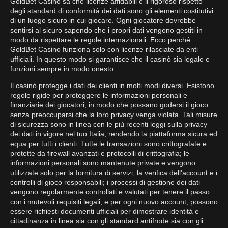
GoldBet Casino sa che licenze affidabili e il rigoroso rispetto
degli standard di conformità dei dati sono gli elementi costitutivi
di un luogo sicuro in cui giocare. Ogni giocatore dovrebbe
sentirsi al sicuro sapendo che i propri dati vengono gestiti in
modo da rispettare le regole internazionali. Ecco perché
GoldBet Casino funziona solo con licenze rilasciate da enti
ufficiali. In questo modo si garantisce che il casinò sia legale e
funzioni sempre in modo onesto.
Il casinò protegge i dati dei clienti in molti modi diversi. Esistono
regole rigide per proteggere le informazioni personali e
finanziarie dei giocatori, in modo che possano godersi il gioco
senza preoccuparsi che la loro privacy venga violata. Tali misure
di sicurezza sono in linea con le più recenti leggi sulla privacy
dei dati in vigore nel tuo Italia, rendendo la piattaforma sicura ed
equa per tutti i clienti. Tutte le transazioni sono crittografate e
protette da firewall avanzati e protocolli di crittografia; le
informazioni personali sono mantenute private e vengono
utilizzate solo per la fornitura di servizi, la verifica dell'account e i
controlli di gioco responsabili; i processi di gestione dei dati
vengono regolarmente controllati e valutati per tenere il passo
con i mutevoli requisiti legali; e per ogni nuovo account, possono
essere richiesti documenti ufficiali per dimostrare identità e
cittadinanza in linea sia con gli standard antifrode sia con gli