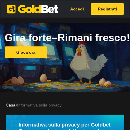
Accedi
Registrati
Gira forte–Rimani fresco!
Gioca ora
Casa
Informativa sulla privacy
Informativa sulla privacy per Goldbet