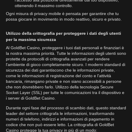
l'accesso alla posizione direttamente dal tuo dispositivo,
ottenendo il massimo controllo.
Ogni misura di privacy mobile è pensata per garantire che tu
possa giocare in movimento in modo reattivo, sicuro e privato.
Utilizzo della crittografia per proteggere i dati degli utenti
per la massima sicurezza
Al GoldBet Casino, proteggere i tuoi dati personali e finanziari è
la nostra massima priorità. Tutte le informazioni degli utenti sono
protette da protocolli di crittografia avanzati per rendere
l'ambiente di gioco completamente sicuro. I moderni standard di
sicurezza dei dati garantiscono che le informazioni private,
come le informazioni di registrazione del conto e l'attività
bancaria, rimangano private e non siano accessibili a persone
che non dovrebbero farlo. Utilizzo della tecnologia Secure
Socket Layer (SSL) per tutte le comunicazioni tra il dispositivo e
i server di GoldBet Casino.
Durante ogni fase del processo di scambio dati, questo standard
leader del settore crittografa le informazioni, trasformando
numeri di telefono, indirizzi e informazioni di pagamento in
codice che non può essere letto. La crittografia di GoldBet
Casino protegge la tua privacy in più di un modo: