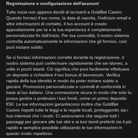
Registrazione e configurazione dell'account
Tutto inizia non appena decidi di iscriverti a GoldBet Casino.
Quando fornisci il tuo nome, la data di nascita, l'indirizzo email e
altre informazioni di contatto, il tuo account è creato
appositamente per te e la tua esperienza è completamente
personalizzata fin dall'inizio. Per tua comodità, il nostro sistema
controlla automaticamente le informazioni che gli fornisci, così
puoi iniziare subito.
Se ci fornisci informazioni corrette durante la registrazione, il
nostro sistema può confermare rapidamente che sei idoneo, a
volte in pochi istanti. Ciò significa che puoi facilmente effettuare
un deposito e richiedere il tuo bonus di benvenuto. Verifica
rapida della tua identità in modo da poter iniziare subito a
giocare. Promozioni personalizzate e controlli di conformità in
base al tuo italiano. Una connessione sicura in modo che solo tu
possa gestire o prelevare i tuoi fondi, come un primo deposito
€50. Le tue informazioni garantiscono inoltre che GoldBet
Casino rispetti tutte le leggi e le regole locali, proteggendo sia i
tuoi interessi che i nostri. Ci assicuriamo che seguire tutti i
passaggi per giocare alle tue slot e ai tuoi tavoli preferiti sia il più
rapido e semplice possibile utilizzando le tue informazioni in
questo modo rispettoso.