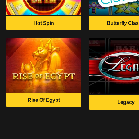
Hot Spin
Butterfly Clas
Rise Of Egypt
Legacy