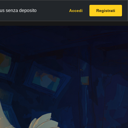
us senza deposito
Accedi
Registrati