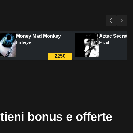
Firestorm
Money Mad Mo
Father Abbot
Fisheye
244€
ieni bonus e offerte