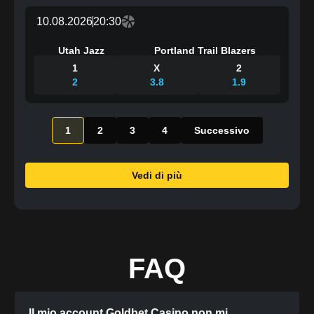
10.08.2026
20:30
Utah Jazz
Portland Trail Blazers
1
X
2
2
3.8
1.9
1
2
3
4
Successivo
Vedi di più
FAQ
Il mio account Goldbet Casino non mi