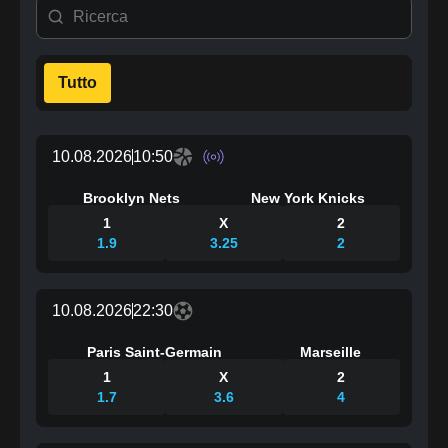
Tutto
10.08.2026
10:50
Brooklyn Nets
New York Knicks
1
X
2
1.9
3.25
2
10.08.2026
22:30
Paris Saint-Germain
Marseille
1
X
2
1.7
3.6
4