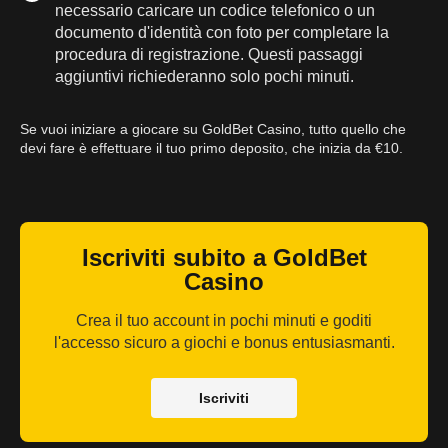
necessario caricare un codice telefonico o un
documento d'identità con foto per completare la
procedura di registrazione. Questi passaggi
aggiuntivi richiederanno solo pochi minuti.
Se vuoi iniziare a giocare su GoldBet Casino, tutto quello che
devi fare è effettuare il tuo primo deposito, che inizia da €10.
Iscriviti subito a GoldBet
Casino
Crea il tuo account in pochi minuti e goditi
l'accesso sicuro a giochi e bonus entusiasmanti.
Iscriviti