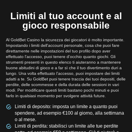
Limiti al tuo account e al
gioco responsabile
Al GoldBet Casino la sicurezza dei giocatori è molto importante.
Impostando i limiti dell'account personale, cosa che puoi fare
direttamente nelle impostazioni del tuo profilo dopo aver
effettuato l'accesso, puoi tenere d'occhio quanto giochi. Gli
strumenti presenti in questo elenco ti aiuteranno a mantenere
buone abitudini di gioco e a far sì che il tuo divertimento duri a
lungo. Una volta effettuato l'accesso, puoi impostare dei limiti
adatti a te. Su GoldBet puoi tenere traccia dei tuoi depositi, delle
perdite, delle scommesse e della durata delle sessioni in vari
modi. Per modificare questi limiti bastano pochi minuti e puoi
farlo in qualsiasi momento per svolgere attività future.
Limiti di deposito: imposta un limite a quanto puoi
spendere, ad esempio €100 al giorno, alla settimana
o al mese.
Limiti di perdita: stabilisci un limite alle tue perdite