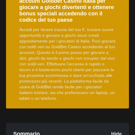
account Goldbet Casino Italia per
giocare a giochi divertenti e ottenere
bonus speciali accedendo con il
codice del tuo paese
Accedi per tenere traccia del tuo €, trovare nuove
opportunità e giocare a giochi sicuri creati
appositamente per i giocatori di Italia. Puoi giocare
con soldi veri su GoldBet Casino accedendo al tuo
account. Questo è il primo passo per giocare a
slot, giochi da tavolo e giochi con croupier dal vivo
con soldi veri. Effettuare l'accesso è rapido e
sicuro e ti basteranno pochi istanti per piazzare la
tua prossima scommessa o dare un'occhiata alle
promozioni più recenti. La piattaforma facile da
usare di GoldBet rende facile per i giocatori
italiano iniziare, sia che preferiscano un laptop, un
tablet o un telefono.
Sommario
Hide