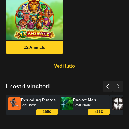
12 Animals
Vedi tutto
I nostri vincitori
Exploding Pirates
Rocket Man
Br
JonGhost
Devil Blade
St
165€
466€