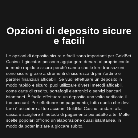
Opzioni di deposito sicure
e facili
Le opzioni di deposito sicure e facili sono importanti per GoldBet
Casino. I giocatori possono aggiungere denaro al proprio conto
in modo rapido e sicuro perché sanno che le loro transazioni
sono sicure grazie a strumenti di sicurezza di prim'ordine e
partner finanziari affidabili. Se vuoi effettuare un deposito in
modo rapido e sicuro, puoi utilizzare diversi metodi affidabili,
come carte di credito, portafogli elettronici o servizi bancari
istantanei. È facile effettuare un deposito una volta verificato il
tuo account. Per effettuare un pagamento, tutto quello che devi
fare è accedere al tuo account GoldBet Casino, andare alla
cassa e scegliere il metodo di pagamento più adatto a te. Molte
scelte popolari offrono un'elaborazione quasi istantanea, in
modo da poter iniziare a giocare subito.