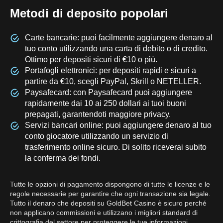
Metodi di deposito popolari
Carte bancarie: puoi facilmente aggiungere denaro al
tuo conto utilizzando una carta di debito o di credito.
Ottimo per depositi sicuri di €10 o più.
Portafogli elettronici: per depositi rapidi e sicuri a
partire da €10, scegli PayPal, Skrill o NETELLER.
Paysafecard: con Paysafecard puoi aggiungere
rapidamente dai 10 ai 250 dollari ai tuoi buoni
prepagati, garantendoti maggiore privacy.
Servizi bancari online: puoi aggiungere denaro al tuo
conto giocatore utilizzando un servizio di
trasferimento online sicuro. Di solito riceverai subito
la conferma dei fondi.
Tutte le opzioni di pagamento dispongono di tutte le licenze e le
regole necessarie per garantire che ogni transazione sia legale.
Tutto il denaro che depositi su GoldBet Casino è sicuro perché
non applicano commissioni e utilizzano i migliori standard di
crittografia del settore per proteggere le tue informazioni.