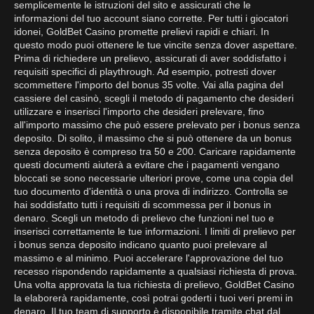
semplicemente le istruzioni del sito e assicurati che le
informazioni del tuo account siano corrette. Per tutti i giocatori
idonei, GoldBet Casino promette prelievi rapidi e chiari. In
questo modo puoi ottenere le tue vincite senza dover aspettare.
Prima di richiedere un prelievo, assicurati di aver soddisfatto i
requisiti specifici di playthrough. Ad esempio, potresti dover
scommettere l'importo del bonus 35 volte. Vai alla pagina del
cassiere del casinò, scegli il metodo di pagamento che desideri
utilizzare e inserisci l'importo che desideri prelevare, fino
all'importo massimo che può essere prelevato per i bonus senza
deposito. Di solito, il massimo che si può ottenere da un bonus
senza deposito è compreso tra 50 e 200. Caricare rapidamente
questi documenti aiuterà a evitare che i pagamenti vengano
bloccati se sono necessarie ulteriori prove, come una copia del
tuo documento d'identità o una prova di indirizzo. Controlla se
hai soddisfatto tutti i requisiti di scommessa per il bonus in
denaro. Scegli un metodo di prelievo che funzioni nel tuo e
inserisci correttamente le tue informazioni. I limiti di prelievo per
i bonus senza deposito indicano quanto puoi prelevare al
massimo e al minimo. Puoi accelerare l'approvazione del tuo
recesso rispondendo rapidamente a qualsiasi richiesta di prova.
Una volta approvata la tua richiesta di prelievo, GoldBet Casino
la elaborerà rapidamente, così potrai goderti i tuoi veri premi in
denaro. Il tuo team di supporto è disponibile tramite chat dal