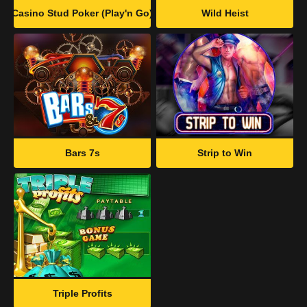
Casino Stud Poker (Play'n Go)
Great Czar
Bars 7s
Strip to Win
Triple Profits