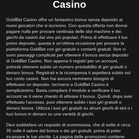
Casino
GoldBet Casino offre un fantastico bonus senza deposito ai
nuovi giocatori che si iscrivono. Con questa offerta non dovrai
pagare nulla per provare centinaia delle slot machine e dei
giochi da casinò dal vivo più popolari. Prima di effettuare il tuo
primo deposito, questa è un'ottima occasione per provare la
piattaforma GoldBet con giri gratuiti o contanti gratuiti. Non ci
sono passaggi complicati per ottenere il bonus senza deposito
di GoldBet Casino. Non appena ti registri per un account,
potresti ottenere subito un numero prestabilito di giri gratuiti o
denaro bonus. Registrati e la ricompensa ti aspetterà subito sul
tuo conto casinò. Non hai ancora nemmeno bisogno di
effettuare un deposito. Iscriversi a GoldBet Casino è
semplicissimo. Basta compilare il modulo e verificare il tuo
account se ti viene chiesto di attivare il bonus. Quindi, dopo aver
effettuato l'accesso, puoi ottenere subito i tuoi giri gratuiti o
denaro bonus. Utilizza i tuoi giri gratuiti su alcuni giochi di slot o i
tuoi bonus in denaro su una varietà di giochi.
Devi soddisfare un requisito di scommessa, che di solito è circa
35 volte il valore del bonus o dei giri gratuiti, prima di poter
incassare le tue vincite. La pagina delle promozioni contiene