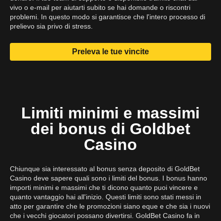
vivo o e-mail per aiutarti subito se hai domande o riscontri
problemi. In questo modo si garantisce che l'intero processo di
prelievo sia privo di stress.
Preleva le tue vincite
Limiti minimi e massimi
dei bonus di Goldbet
Casino
Chiunque sia interessato al bonus senza deposito di GoldBet
Casino deve sapere quali sono i limiti del bonus. I bonus hanno
importi minimi e massimi che ti dicono quanto puoi vincere e
quanto vantaggio hai all'inizio. Questi limiti sono stati messi in
atto per garantire che le promozioni siano eque e che sia i nuovi
che i vecchi giocatori possano divertirsi. GoldBet Casino fa in