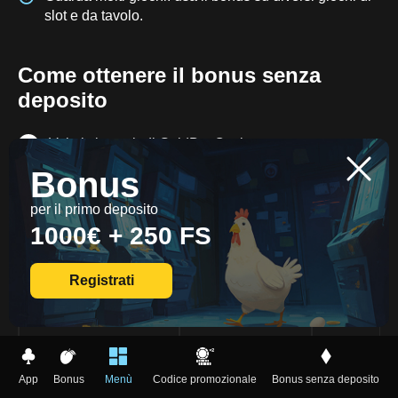
slot e da tavolo.
Come ottenere il bonus senza
deposito
Vai al sito web di GoldBet Casino.
Registrati per creare un nuovo account giocatore.
Bonus
Inserisci qualsiasi codice promozionale richiesto al
momento della registrazione.
per il primo deposito
Puoi controllare il tuo account o contattare il servizio
1000€ + 250 FS
clienti per ottenere il bonus senza deposito.
Registrati
Offerta
Importo
Scommes
Giri gratuiti
Fino a 50
35x
App
Bonus
Menù
Codice promozionale
Bonus senza deposito
Fondi bonus
€10–€20
40x