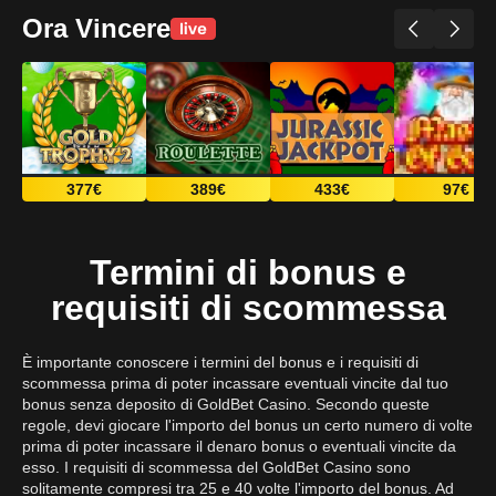
Ora Vincere
377€
389€
433€
97€
Termini di bonus e
requisiti di scommessa
È importante conoscere i termini del bonus e i requisiti di
scommessa prima di poter incassare eventuali vincite dal tuo
bonus senza deposito di GoldBet Casino. Secondo queste
regole, devi giocare l'importo del bonus un certo numero di volte
prima di poter incassare il denaro bonus o eventuali vincite da
esso. I requisiti di scommessa del GoldBet Casino sono
solitamente compresi tra 25 e 40 volte l'importo del bonus. Ad