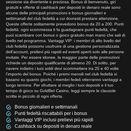
sessione sia divertente e preziosa. Bonus di benvenuto, giri
gratuiti e offerte di cashback per depositi in denaro reale sono
alcune delle principali promozioni e bonus giornalieri e
settimanali del club fedeltà a cui dovresti prestare attenzione.
Queste offerte solitamente prevedono bonus da 20 a 200. Punti
fedeltà: ogni scommessa ti fa guadagnare punti fedeltà, che
puoi scambiare con bonus o gioco gratuito man mano che sali di
livello nel programma. Vantaggi VIP: i membri di alto livello del
club fedeltà possono usufruire di una gestione personalizzata
dell'account, prelievi più rapidi ed eventi aperti solo alle persone
invitate. Per essere idonee, la maggior parte delle promozioni
richiede un deposito qualificante di almeno 20. Di solito, per
riavere indietro i tuoi soldi devi scommettere tra 25 e 40 volte
l'importo del bonus. Poiché i premi mensili nel club fedeltà si
basano su quanto giochi, i membri fedeli otterranno vantaggi a
lungo termine. Per sfruttare al meglio i tuoi depositi e il tuo
tempo di gioco su GoldBet Casino, leggi sempre le clausole
scritte in piccolo di ogni offerta.
Bonus giornalieri e settimanali
Punti fedeltà riscattabili per i bonus
Vantaggi VIP inclusi prelievi più rapidi
Cashback su depositi in denaro reale