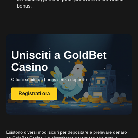
bonus.
Unisciti a GoldBet
Casino
Ottieni subito un bonus senza deposito
Registrati ora
Esistono diversi modi sicuri per depositare e prelevare denaro
da GoldBet Casino. La piattaforma garantisce che tutte le