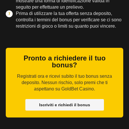
mostrare una forma di identificazione valida in
seguito per effettuare un prelievo.
Prima di utilizzare la tua offerta senza deposito,
controlla i termini del bonus per verificare se ci sono
restrizioni di gioco o limiti su quanto puoi vincere.
Pronto a richiedere il tuo
bonus?
Registrati ora e ricevi subito il tuo bonus senza
deposito. Nessun rischio, solo premi che ti
aspettano su GoldBet Casino.
Iscriviti e richiedi il bonus