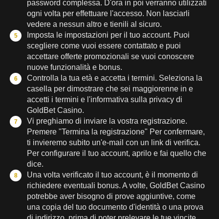
password complessa. D'ora in poi verranno utilizzati
ogni volta per effettuare l'accesso. Non lasciarli
vedere a nessun altro e tienili al sicuro.
Imposta le impostazioni per il tuo account. Puoi
scegliere come vuoi essere contattato e puoi
accettare offerte promozionali se vuoi conoscere
nuove funzionalità e bonus.
Controlla la tua età e accetta i termini. Seleziona la
casella per dimostrare che sei maggiorenne in e
accetti i termini e l'informativa sulla privacy di
GoldBet Casino.
Vi preghiamo di inviare la vostra registrazione.
Premere "Termina la registrazione" Per confermare,
ti invieremo subito un'e-mail con un link di verifica.
Per configurare il tuo account, aprilo e fai quello che
dice.
Una volta verificato il tuo account, è il momento di
richiedere eventuali bonus. A volte, GoldBet Casino
potrebbe aver bisogno di prove aggiuntive, come
una copia del tuo documento d'identità o una prova
di indirizzo, prima di poter prelevare le tue vincite