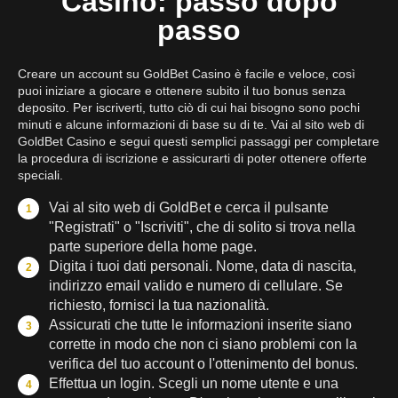
Casino: passo dopo
passo
Creare un account su GoldBet Casino è facile e veloce, così
puoi iniziare a giocare e ottenere subito il tuo bonus senza
deposito. Per iscriverti, tutto ciò di cui hai bisogno sono pochi
minuti e alcune informazioni di base su di te. Vai al sito web di
GoldBet Casino e segui questi semplici passaggi per completare
la procedura di iscrizione e assicurarti di poter ottenere offerte
speciali.
Vai al sito web di GoldBet e cerca il pulsante
"Registrati" o "Iscriviti", che di solito si trova nella
parte superiore della home page.
Digita i tuoi dati personali. Nome, data di nascita,
indirizzo email valido e numero di cellulare. Se
richiesto, fornisci la tua nazionalità.
Assicurati che tutte le informazioni inserite siano
corrette in modo che non ci siano problemi con la
verifica del tuo account o l'ottenimento del bonus.
Effettua un login. Scegli un nome utente e una