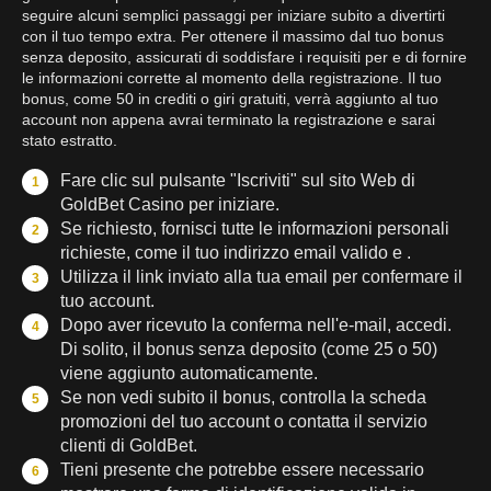
seguire alcuni semplici passaggi per iniziare subito a divertirti
con il tuo tempo extra. Per ottenere il massimo dal tuo bonus
senza deposito, assicurati di soddisfare i requisiti per e di fornire
le informazioni corrette al momento della registrazione. Il tuo
bonus, come 50 in crediti o giri gratuiti, verrà aggiunto al tuo
account non appena avrai terminato la registrazione e sarai
stato estratto.
Fare clic sul pulsante "Iscriviti" sul sito Web di
GoldBet Casino per iniziare.
Se richiesto, fornisci tutte le informazioni personali
richieste, come il tuo indirizzo email valido e .
Utilizza il link inviato alla tua email per confermare il
tuo account.
Dopo aver ricevuto la conferma nell'e-mail, accedi.
Di solito, il bonus senza deposito (come 25 o 50)
viene aggiunto automaticamente.
Se non vedi subito il bonus, controlla la scheda
promozioni del tuo account o contatta il servizio
clienti di GoldBet.
Tieni presente che potrebbe essere necessario