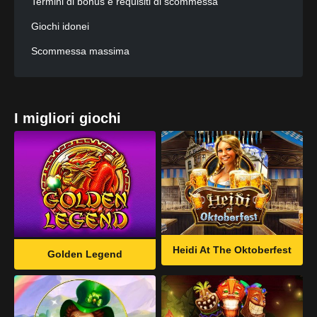
Termini di bonus e requisiti di scommessa
Giochi idonei
Scommessa massima
Data di scadenza
Prelievo massimo
I migliori giochi
Un solo bonus per giocatore
Come iscriversi a Goldbet Casino: passo dopo passo
Rimuovi le tue vincite senza deposito senza problemi
Limiti minimi e massimi dei bonus di Goldbet Casino
Bonus del casinò mobile e possibilità di giocare mentre
sei in movimento
Heidi At The Oktoberfest
Golden Legend
Come ottenere il tuo bonus mobile
Le migliori offerte e premi fedeltà per i giocatori con
soldi veri