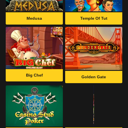
Medusa
Temple Of Tut
Big Chef
Golden Gate